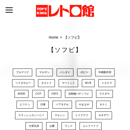
Home
【ソフビ】
【ソフビ】
ブルマァク
マルサン
バンダイ
ポピー
中嶋製作所
ツクダホビー
タカトク
マーミット
M1号
イヌクマ
WAVE
CCP
CM'S
当時物パチソフビ
マスダヤ
ビリケン
日東
ベアモデル
やまなや
タケミ
スラッシュカンパニー
マルシン
トイグラフ
ヨネザワ
大里玩具
山勝
ウッド
ユニファイブ