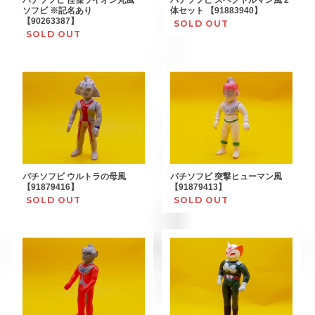
ソフビ ※記名あり
体セット 【91883940】
【90263387】
SOLD OUT
SOLD OUT
パチソフビ ウルトラの母風
パチソフビ 突撃ヒューマン風
【91879416】
【91879413】
SOLD OUT
SOLD OUT