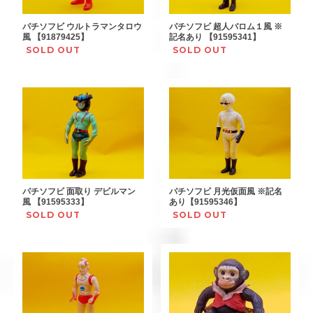
パチソフビ ウルトラマンタロウ
パチソフビ 超人バロム１風 ※
風 【91879425】
記名あり 【91595341】
SOLD OUT
SOLD OUT
パチソフビ 面取り デビルマン
パチソフビ 月光仮面風 ※記名
風 【91595333】
あり【91595346】
SOLD OUT
SOLD OUT