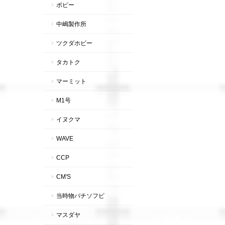
ポピー
中嶋製作所
ツクダホビー
タカトク
マーミット
M1号
イヌクマ
WAVE
CCP
CM'S
当時物パチソフビ
マスダヤ