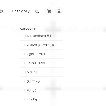
相談
Category
CATEGORY
【レトロ館限定商品】
YOTA/リポップピカ銃
P@INTERNET
HATSUTORIN
【ソフビ】
ブルマァク
マルサン
バンダイ