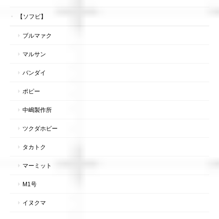
【ソフビ】
ブルマァク
マルサン
バンダイ
ポピー
中嶋製作所
ツクダホビー
タカトク
マーミット
M1号
イヌクマ