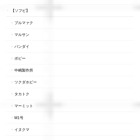
【ソフビ】
ブルマァク
マルサン
バンダイ
ポピー
中嶋製作所
ツクダホビー
タカトク
マーミット
M1号
イヌクマ