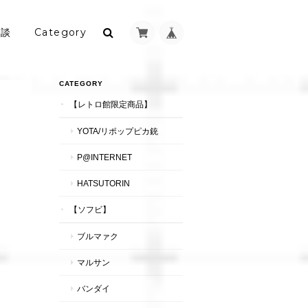
相談
Category
CATEGORY
【レトロ館限定商品】
YOTA/リポップピカ銃
P@INTERNET
HATSUTORIN
【ソフビ】
ブルマァク
マルサン
バンダイ