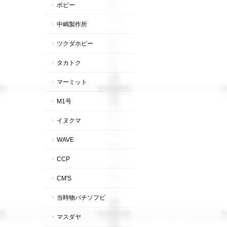
ポピー
中嶋製作所
ツクダホビー
タカトク
マーミット
M1号
イヌクマ
WAVE
CCP
CM'S
当時物パチソフビ
マスダヤ