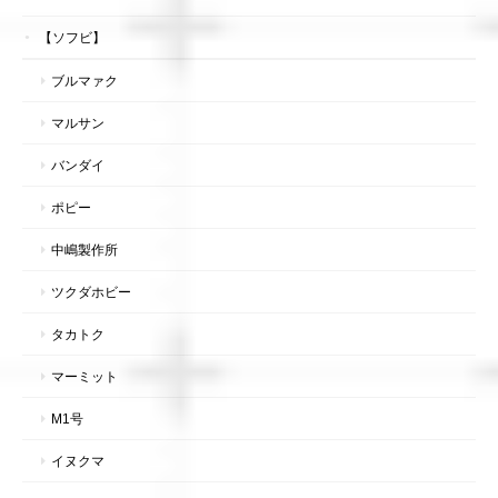
【ソフビ】
ブルマァク
マルサン
バンダイ
ポピー
中嶋製作所
ツクダホビー
タカトク
マーミット
M1号
イヌクマ