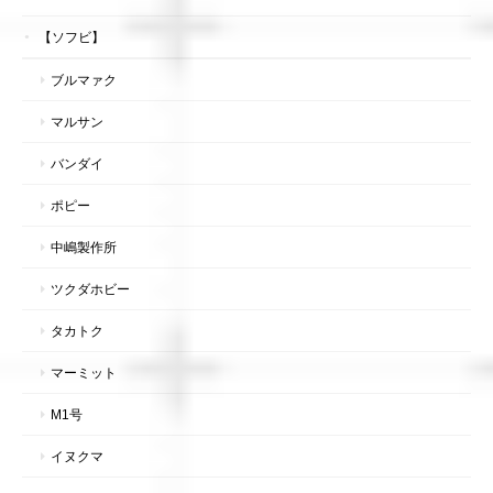
【ソフビ】
ブルマァク
マルサン
バンダイ
ポピー
中嶋製作所
ツクダホビー
タカトク
マーミット
M1号
イヌクマ