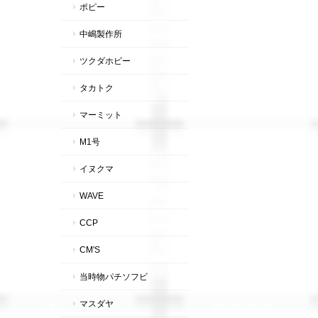
ポピー
中嶋製作所
ツクダホビー
タカトク
マーミット
M1号
イヌクマ
WAVE
CCP
CM'S
当時物パチソフビ
マスダヤ