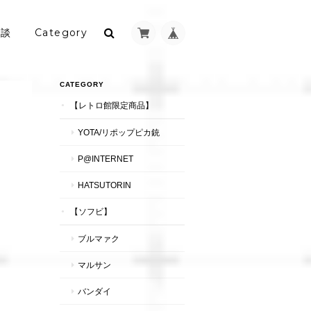
相談
Category
CATEGORY
【レトロ館限定商品】
YOTA/リポップピカ銃
P@INTERNET
HATSUTORIN
【ソフビ】
ブルマァク
マルサン
バンダイ