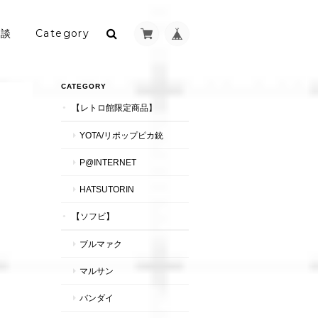
相談
Category
CATEGORY
【レトロ館限定商品】
YOTA/リポップピカ銃
P@INTERNET
HATSUTORIN
【ソフビ】
ブルマァク
マルサン
バンダイ