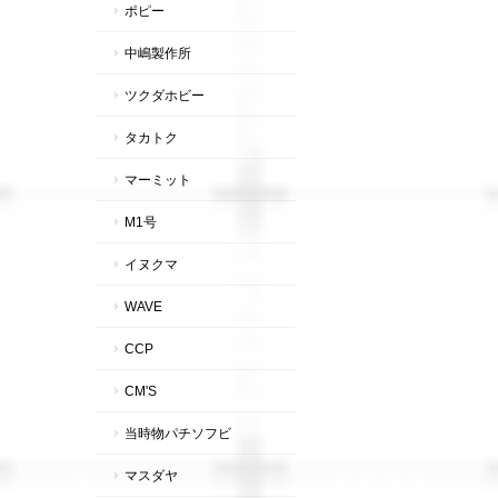
ポピー
中嶋製作所
ツクダホビー
タカトク
マーミット
M1号
イヌクマ
WAVE
CCP
CM'S
当時物パチソフビ
マスダヤ