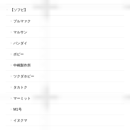
【ソフビ】
ブルマァク
マルサン
バンダイ
ポピー
中嶋製作所
ツクダホビー
タカトク
マーミット
M1号
イヌクマ