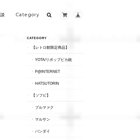
相談
Category
CATEGORY
【レトロ館限定商品】
YOTA/リポップピカ銃
P@INTERNET
HATSUTORIN
【ソフビ】
ブルマァク
マルサン
バンダイ