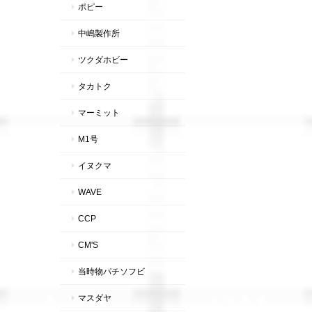
ポピー
中嶋製作所
ツクダホビー
タカトク
マーミット
M1号
イヌクマ
WAVE
CCP
CM'S
当時物パチソフビ
マスダヤ