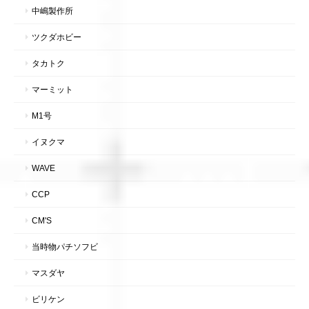
中嶋製作所
ツクダホビー
タカトク
マーミット
M1号
イヌクマ
WAVE
CCP
CM'S
当時物パチソフビ
マスダヤ
ビリケン