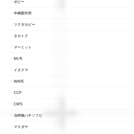
ポピー
中嶋製作所
ツクダホビー
タカトク
マーミット
M1号
イヌクマ
WAVE
CCP
CM'S
当時物パチソフビ
マスダヤ