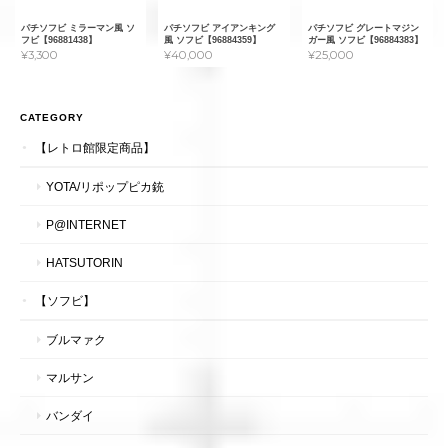
パチソフビ ミラーマン風 ソ
パチソフビ アイアンキング
パチソフビ グレートマジン
フビ【96881438】
風 ソフビ【96884359】
ガー風 ソフビ【96884383】
¥3,300
¥40,000
¥25,000
CATEGORY
【レトロ館限定商品】
YOTA/リポップピカ銃
P@INTERNET
HATSUTORIN
【ソフビ】
ブルマァク
マルサン
バンダイ