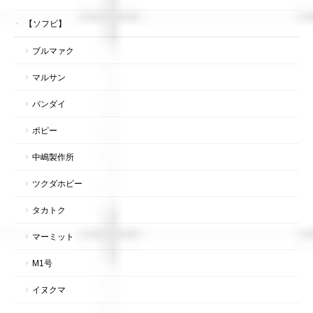
【ソフビ】
ブルマァク
マルサン
バンダイ
ポピー
中嶋製作所
ツクダホビー
タカトク
マーミット
M1号
イヌクマ