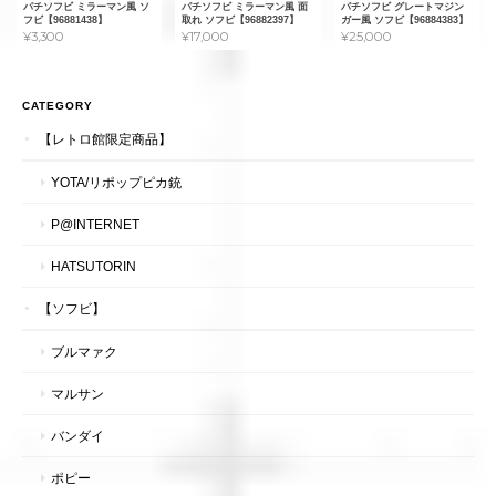
パチソフビ ミラーマン風 ソ
パチソフビ ミラーマン風 面
パチソフビ グレートマジン
フビ【96881438】
取れ ソフビ【96882397】
ガー風 ソフビ【96884383】
¥3,300
¥17,000
¥25,000
CATEGORY
【レトロ館限定商品】
YOTA/リポップピカ銃
P@INTERNET
HATSUTORIN
【ソフビ】
ブルマァク
マルサン
バンダイ
ポピー