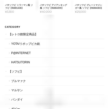
パチソフビ ミラーマン風 ソ
パチソフビ アイアンキング
パチソフビ グレートマジン
フビ【96881438】
風 ソフビ【96884359】
ガー風 ソフビ【96884383】
¥3,300
¥40,000
¥25,000
CATEGORY
【レトロ館限定商品】
YOTA/リポップピカ銃
P@INTERNET
HATSUTORIN
【ソフビ】
ブルマァク
マルサン
バンダイ
ポピー