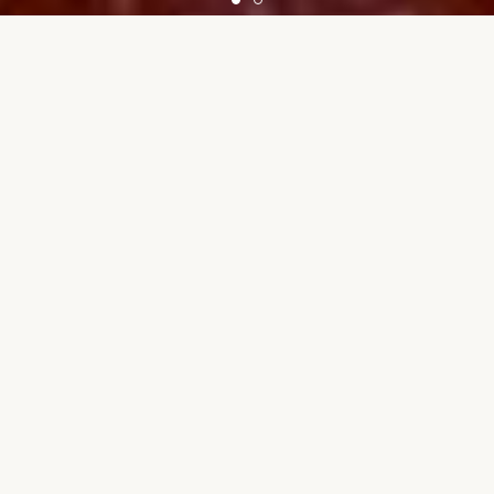
"僕"にとってのおもちゃは青春であり宝物
である。「ホビーの世界は子供だけの物で
はない」 子供はもちろんの事、大人もコレ
クターとして集める事ができるホビーは世
代を超えて皆に愛され、親しまれる文化で
す。 トイズキングレトロ館では「超合金」
「ミニカー」「ソフビ」「ゲームウォッ
チ」「フィギュア」「プラモデル」etc...
様々な懐かしのおもちゃを販売しています♪
取り扱っている玩具は基本一点物ばかり。
素敵な玩具との出会いを是非お楽しみくだ
さい。